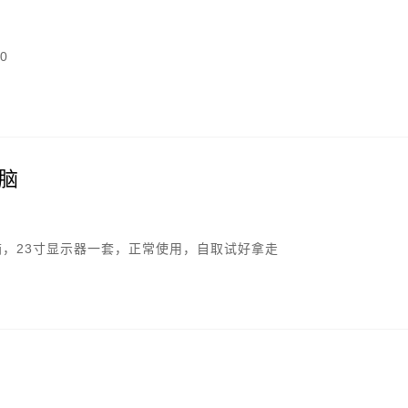
0
脑
机箱，23寸显示器一套，正常使用，自取试好拿走