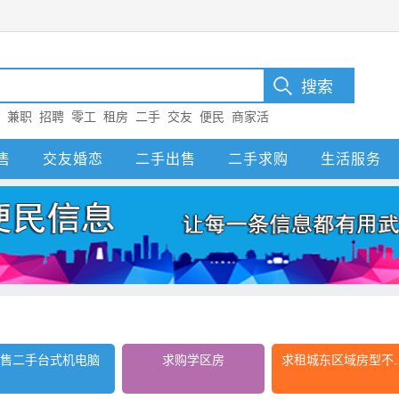
：
兼职
招聘
零工
租房
二手
交友
便民
商家活
尔
售
交友婚恋
二手出售
二手求购
生活服务
售二手台式机电脑
求购学区房
求租城东区域房型不..