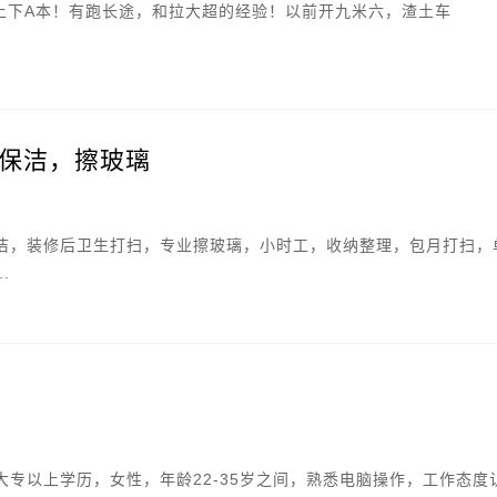
马上下A本！有跑长途，和拉大超的经验！以前开九米六，渣土车
保洁，擦玻璃
洁，装修后卫生打扫，专业擦玻璃，小时工，收纳整理，包月打扫，
.
大专以上学历，女性，年龄22-35岁之间，熟悉电脑操作，工作态度