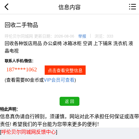
信息内容
回收二手物品
呼伦贝尔同城网 更新日期：2026-08-06
举报
浏览：333
回收各种饭店用品 办公桌椅 冰箱冰柜 空调 上下铺床 洗衣机 液
晶电视
联系人手机/微信：
187****1062
点击查看完整信息
(查看需要80金币或
VIP会员可查看
)
特此声明：
信息真伪请自行辨别，须谨慎，网站对此不承担任何保证或连带
责任! 希望我们的平台能为您带来更多的便利！
[
呼伦贝尔同城网反馈中心
]