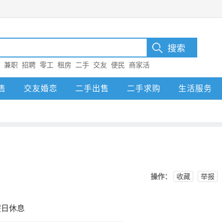
：
兼职
招聘
零工
租房
二手
交友
便民
商家活
尔
售
交友婚恋
二手出售
二手求购
生活服务
操作：
收藏
举报
假日休息