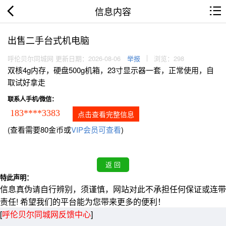
信息内容
出售二手台式机电脑
呼伦贝尔同城网 更新日期：2026-08-06
举报
浏览：298
双核4g内存，硬盘500g机箱，23寸显示器一套，正常使用，自
取试好拿走
联系人手机/微信：
183****3383
点击查看完整信息
(查看需要80金币或
VIP会员可查看
)
特此声明：
信息真伪请自行辨别，须谨慎，网站对此不承担任何保证或连带
责任! 希望我们的平台能为您带来更多的便利！
[
呼伦贝尔同城网反馈中心
]