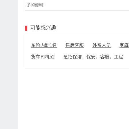
多的便利！
可能感兴趣
车险内勤1名
售后客服
外贸人员
家庭
货车司机b2
急招保洁，保安，客服，工程