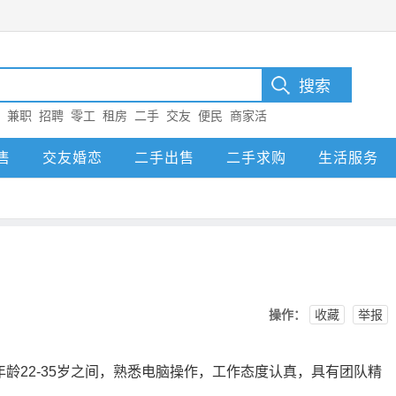
：
兼职
招聘
零工
租房
二手
交友
便民
商家活
尔
售
交友婚恋
二手出售
二手求购
生活服务
操作：
收藏
举报
龄22-35岁之间，熟悉电脑操作，工作态度认真，具有团队精